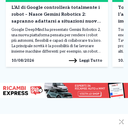
L’AI di Google controllerà totalmente i
Tori
robot – Nasce Gemini Robotics 2:
l’al
sapranno adattarsi a situazioni nuove
impr
e svolgere azioni di precisione: le
indi
Google DeepMind ha presentato Gemini Robotics 2,
Torin
novità
una nuova piattaforma pensata per rendere i robot
energe
più autonomi, flessibili e capaci di collaborare tra loro.
Tav i
La principale novità è la possibilità di far lavorare
produ
insieme macchine differenti: per esempio, un robot
alti. 
umanoide e uno dotato di due braccia possono
che l
Leggi Tutto
10/08/2026
10/0
dividersi le operazioni, comunicando in tempo reale
contr
[…]
venia
✕