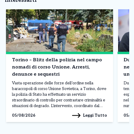
interessarti
Torino – Blitz della polizia nel campo
Due 
nomadi di corso Unione. Arresti,
nell
denunce e sequestri
un p
Mont
Vasta operazione delle forze dell’ordine nella
Due gr
baraccopoli di corso Unione Sovietica, a Torino, dove
tenta
la polizia di Stato ha effettuato un servizio
esport
straordinario di controllo per contrastare criminalità e
nel pa
situazioni di degrado. L’intervento, coordinato dal
numer
commissariato Mirafiori e svolto con il supporto di
qualif
Leggi Tutto
05/08/2026
05/0
numerosi reparti specializzati, ha interessato l’area
consi
situata nei pressi del fiume Sangone, […]
livell