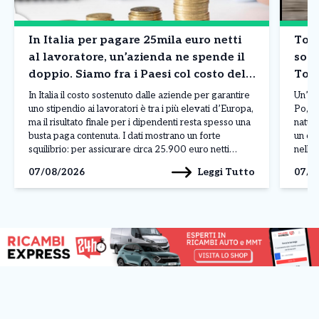
In Italia per pagare 25mila euro netti
Tori
al lavoratore, un’azienda ne spende il
sorp
doppio. Siamo fra i Paesi col costo del
Tor
lavoro più in alto in Europa. I dati
In Italia il costo sostenuto dalle aziende per garantire
Un’es
uno stipendio ai lavoratori è tra i più elevati d’Europa,
Po, n
ma il risultato finale per i dipendenti resta spesso una
natur
busta paga contenuta. I dati mostrano un forte
un co
squilibrio: per assicurare circa 25.900 euro netti
nelle 
all’anno a un lavoratore, un’impresa deve affrontare
offre
Leggi Tutto
07/08/2026
07/0
una spesa complessiva vicina […]
music
docum