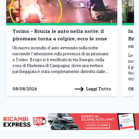
Torino – Brucia le auto nella notte: il
In R
piromane torna a colpire, ecco le zone
fina
cont
Un nuovo incendio d’auto avvenuto nella notte
riaccende l’attenzione sulla presenza di un piromane
Le pr
a Torino. Il rogo si è verificato in via Saorgio, nella
risors
zona di Madonna di Campagna, dove una vettura
il gov
parcheggiata è stata completamente distrutta dalle
feder
fiamme. Il fuoco ha inoltre rischiato di coinvolgere
vicep
altri due veicoli lasciati nelle vicinanze, ma
che ha
Leggi Tutto
08/08/2026
08/0
l’intervento […]
liquid
capac