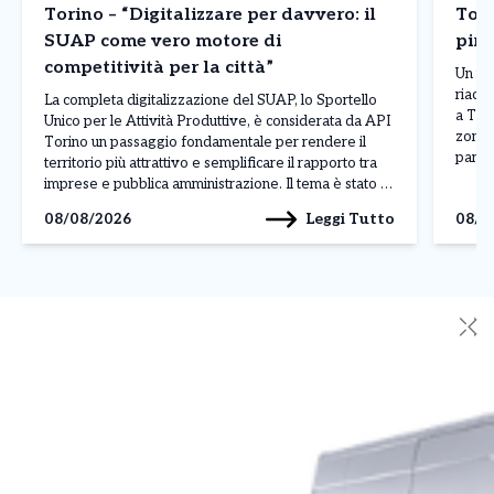
Torino – “Digitalizzare per davvero: il
Tori
SUAP come vero motore di
piro
competitività per la città”
Un nu
riacc
La completa digitalizzazione del SUAP, lo Sportello
a Tori
Unico per le Attività Produttive, è considerata da API
zona 
Torino un passaggio fondamentale per rendere il
parch
territorio più attrattivo e semplificare il rapporto tra
fiamme
imprese e pubblica amministrazione. Il tema è stato al
altri 
centro di un incontro con l’assessore al Commercio
Leggi Tutto
08/08/2026
08/0
l’inte
Paolo Chiavarino. “La digitalizzazione del SUAP
(Sportello […]
✕