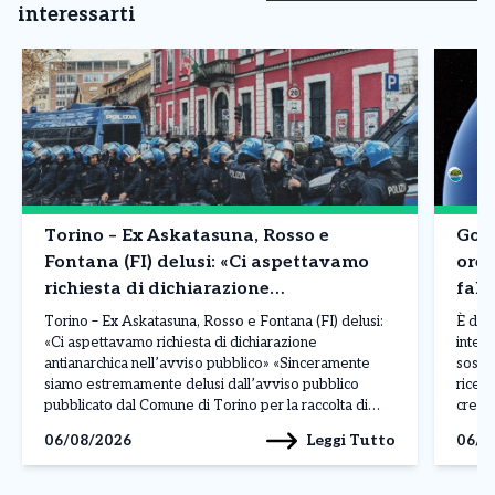
interessarti
Torino – Ex Askatasuna, Rosso e
Goog
Fontana (FI) delusi: «Ci aspettavamo
ore 
richiesta di dichiarazione
fals
antianarchica nell’avviso pubblico»
Torino – Ex Askatasuna, Rosso e Fontana (FI) delusi:
È dur
«Ci aspettavamo richiesta di dichiarazione
intell
antianarchica nell’avviso pubblico» «Sinceramente
sospe
siamo estremamente delusi dall’avviso pubblico
ricev
pubblicato dal Comune di Torino per la raccolta di
crear
manifestazioni d’interesse per l’immobile che
dirett
Leggi Tutto
06/08/2026
06/0
ospitava Askatasuna. Ci aspettavamo che,
La pos
sull’esempio del Comune di Rivoli per le richieste di
solle
occupazione temporanea del […]