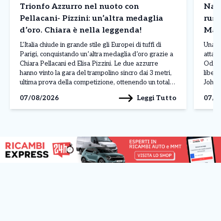
Trionfo Azzurro nel nuoto con
Nave
Pellacani- Pizzini: un’altra medaglia
russ
d’oro. Chiara è nella leggenda!
Mar
L’Italia chiude in grande stile gli Europei di tuffi di
Una n
Parigi, conquistando un’altra medaglia d’oro grazie a
attacc
Chiara Pellacani ed Elisa Pizzini. Le due azzurre
Odess
hanno vinto la gara del trampolino sincro dai 3 metri,
liber
ultima prova della competizione, ottenendo un totale
Johan
di 308,07 punti. Alle loro spalle si sono piazzate le
L’att
Leggi Tutto
07/08/2026
07/0
ucraine Ksenila Bochek […]
manda