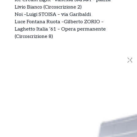
Livio Bianco (Circoscrizione 2)
Noi –Luigi STOISA – via Garibaldi
Luce Fontana Ruota –Gilberto ZORIO –
Laghetto Italia ’61 – Opera permanente
(Circoscrizione 8)
✕
Ti è piaciuto l’articolo?
Condivilo su tutti i social e menziona
TorinoNews24 - Notizie da Torino