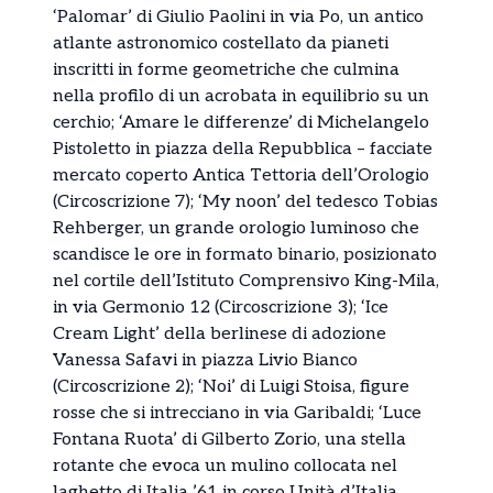
‘Palomar’ di Giulio Paolini in via Po, un antico
atlante astronomico costellato da pianeti
inscritti in forme geometriche che culmina
nella profilo di un acrobata in equilibrio su un
cerchio; ‘Amare le differenze’ di Michelangelo
Pistoletto in piazza della Repubblica – facciate
mercato coperto Antica Tettoria dell’Orologio
(Circoscrizione 7); ‘My noon’ del tedesco Tobias
Rehberger, un grande orologio luminoso che
scandisce le ore in formato binario, posizionato
nel cortile dell’Istituto Comprensivo King-Mila,
in via Germonio 12 (Circoscrizione 3); ‘Ice
Cream Light’ della berlinese di adozione
Vanessa Safavi in piazza Livio Bianco
(Circoscrizione 2); ‘Noi’ di Luigi Stoisa, figure
rosse che si intrecciano in via Garibaldi; ‘Luce
Fontana Ruota’ di Gilberto Zorio, una stella
rotante che evoca un mulino collocata nel
laghetto di Italia ’61 in corso Unità d’Italia