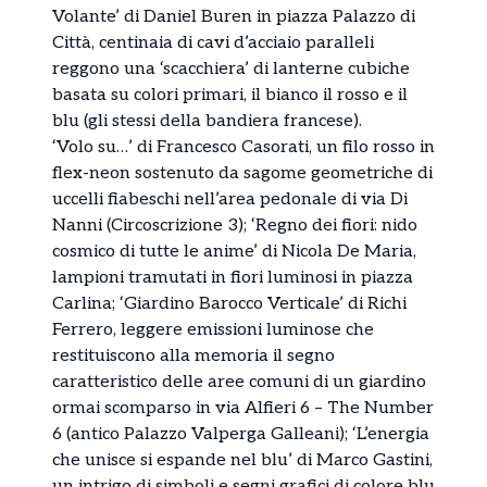
Volante’ di Daniel Buren in piazza Palazzo di
Città, centinaia di cavi d’acciaio paralleli
reggono una ‘scacchiera’ di lanterne cubiche
basata su colori primari, il bianco il rosso e il
blu (gli stessi della bandiera francese).
‘Volo su…’ di Francesco Casorati, un filo rosso in
flex-neon sostenuto da sagome geometriche di
uccelli fiabeschi nell’area pedonale di via Di
Nanni (Circoscrizione 3); ‘Regno dei fiori: nido
cosmico di tutte le anime’ di Nicola De Maria,
lampioni tramutati in fiori luminosi in piazza
Carlina; ‘Giardino Barocco Verticale’ di Richi
Ferrero, leggere emissioni luminose che
restituiscono alla memoria il segno
caratteristico delle aree comuni di un giardino
ormai scomparso in via Alfieri 6 – The Number
6 (antico Palazzo Valperga Galleani); ‘L’energia
che unisce si espande nel blu’ di Marco Gastini,
un intrigo di simboli e segni grafici di colore blu