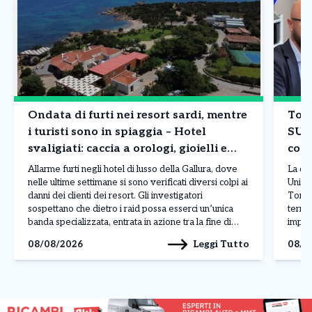
Ondata di furti nei resort sardi, mentre
Tori
i turisti sono in spiaggia – Hotel
SUA
svaligiati: caccia a orologi, gioielli e
comp
borse
Allarme furti negli hotel di lusso della Gallura, dove
La co
nelle ultime settimane si sono verificati diversi colpi ai
Unico 
danni dei clienti dei resort. Gli investigatori
Torin
sospettano che dietro i raid possa esserci un’unica
territ
banda specializzata, entrata in azione tra la fine di
impres
luglio e l’inizio di agosto nelle località più esclusive
centr
Leggi Tutto
08/08/2026
08/0
della costa sarda. L’ultimo […]
Paolo
(Sport