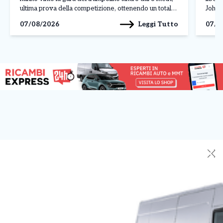
ultima prova della competizione, ottenendo un totale
Johan
di 308,07 punti. Alle loro spalle si sono piazzate le
L’att
Leggi Tutto
07/08/2026
07/0
ucraine Ksenila Bochek […]
manda
✕