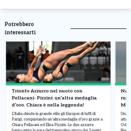
Potrebbero
interessarti
Trionfo Azzurro nel nuoto con
Nave
Pellacani- Pizzini: un’altra medaglia
russ
d’oro. Chiara è nella leggenda!
Mar
L’Italia chiude in grande stile gli Europei di tuffi di
Una n
Parigi, conquistando un’altra medaglia d’oro grazie a
attacc
Chiara Pellacani ed Elisa Pizzini. Le due azzurre
Odess
hanno vinto la gara del trampolino sincro dai 3 metri,
liber