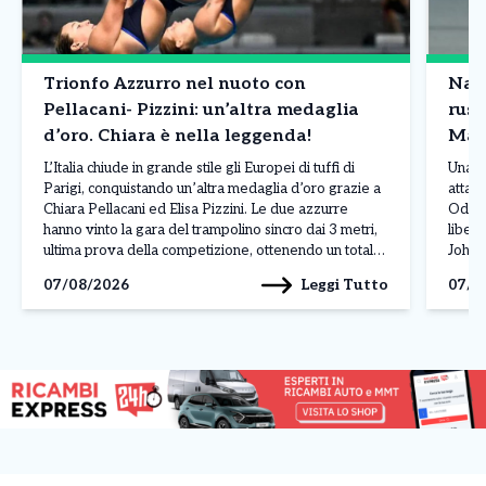
Trionfo Azzurro nel nuoto con
Nave
Pellacani- Pizzini: un’altra medaglia
russ
d’oro. Chiara è nella leggenda!
Mar
L’Italia chiude in grande stile gli Europei di tuffi di
Una n
Parigi, conquistando un’altra medaglia d’oro grazie a
attacc
Chiara Pellacani ed Elisa Pizzini. Le due azzurre
Odess
hanno vinto la gara del trampolino sincro dai 3 metri,
liber
ultima prova della competizione, ottenendo un totale
Johan
di 308,07 punti. Alle loro spalle si sono piazzate le
L’att
Leggi Tutto
07/08/2026
07/0
ucraine Ksenila Bochek […]
manda