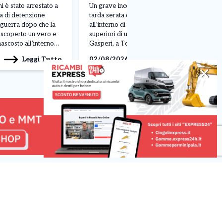
eri. Arrestato
grave
 è stato arrestato a
Un grave incendio si è sviluppato nella
sa di detenzione
tarda serata di sabato 1 agosto
a guerra dopo che la
all’interno di un appartamento ai piani
a scoperto un vero e
superiori di uno stabile in corso De
ascosto all’interno
Gasperi, a Torino. Le fiamme sono
ne in corso
scoppiate intorno alle 23, richiedendo
Leggi Tutto
Leggi Tutto
02/08/2026
azione è scattata
il rapido intervento dei vigili del fuoco,
✕
ttività investigativa
che hanno lavorato per domare il rogo
nti del
e mettere in sicurezza […]
rgo Po, che […]