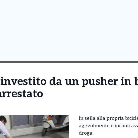
investito da un pusher in b
arrestato
In sella alla propria bicic
agevolmente e incontrava 
droga.