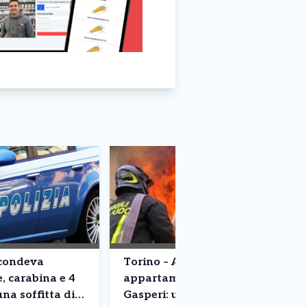
scondeva
Torino – A fuoco
e, carabina e 4
appartamento in corso De
una soffitta di
Gasperi: uomo ustionato. E’