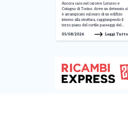
terzo piano. Situazione fuori
Ancora caos nel carcere Lorusso e
controllo
Cutugno di Torino, dove un detenuto si
è arrampicato sul muro di un edificio
interno alla struttura, raggiungendo il
terzo piano del cortile passeggi del
padiglione A. Il gesto, avvenuto nella
Leggi Tutto
05/08/2026
mattinata di lunedì 3 agosto, sarebbe
legato a una protesta, anche se al
momento non sono ancora stati […]