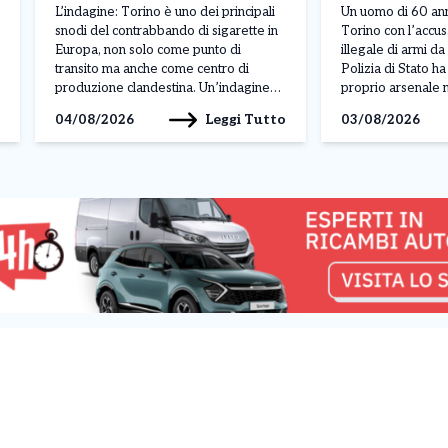
clandestine: milioni di
corso Moncali
L’indagine: Torino è uno dei principali
Un uomo di 60 anni
pacchetti prodotti
snodi del contrabbando di sigarette in
Torino con l’accu
Europa, non solo come punto di
illegale di armi d
transito ma anche come centro di
Polizia di Stato h
produzione clandestina. Un’indagine
proprio arsenale n
congiunta di Carabinieri e Guardia di
della sua abitazio
Leggi Tutto
04/08/2026
03/08/2026
Finanza ha portato alla scoperta di
Moncalieri. L’oper
cinque fabbriche illegali e due depositi
nell’ambito di un’a
tra Torino, Venaria Reale, Caselle
condotta dagli age
Torinese e Avigliana. L’operazione,
commissariato Bo
denominata […]