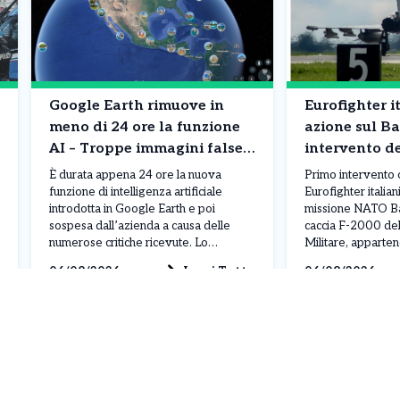
Google Earth rimuove in
Eurofighter it
meno di 24 ore la funzione
azione sul Ba
AI – Troppe immagini false
intervento d
di disastri e incidenti
NATO
È durata appena 24 ore la nuova
Primo intervento 
funzione di intelligenza artificiale
Eurofighter italian
introdotta in Google Earth e poi
missione NATO Bal
sospesa dall’azienda a causa delle
caccia F-2000 del
numerose critiche ricevute. Lo
Militare, apparten
strumento permetteva agli utenti di
Air “Baltic Thunder
Leggi Tutto
06/08/2026
06/08/2026
creare immagini generate dall’IA e
dalla base di Šiauli
inserirle direttamente nelle mappe
l’ordine ricevuto
satellitari della piattaforma. La
Operations Centr
possibilità di modificare scenari reali ha
NATO di Uedem, i
però sollevato immediatamente
monitorare due vel
preoccupazioni per […]