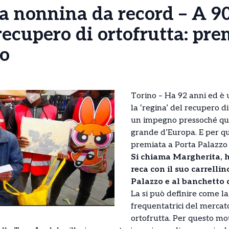
la nonnina da record – A 90
 recupero di ortofrutta: pre
zo
Torino – Ha 92 anni ed è 
la ‘regina’ del recupero di
un impegno pressoché quo
grande d’Europa. E per qu
premiata a Porta Palazzo
Si chiama Margherita, ha
reca con il suo carrelli
Palazzo e al banchetto
La si può definire come la
frequentatrici del mercato
ortofrutta. Per questo moti