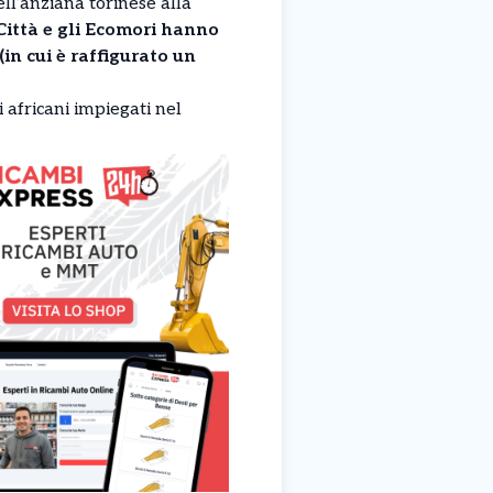
ll’anziana torinese alla
 Città e gli Ecomori hanno
n cui è raffigurato un
 africani impiegati nel