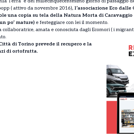
lla Terra” e del millecinquecentesimo giorno di passaggio de
popp ( attivo da novembre 2016)
, l’associazione Eco dalle
e una copia su tela della Natura Morta di Caravaggio (i
 un po’ mature)
e festeggiare con lei il momento.
collaboratrice, amata e conosciuta dagli Ecomori ( i migranti
to.
ittà di Torino prevede il recupero e la
zi di ortofrutta.