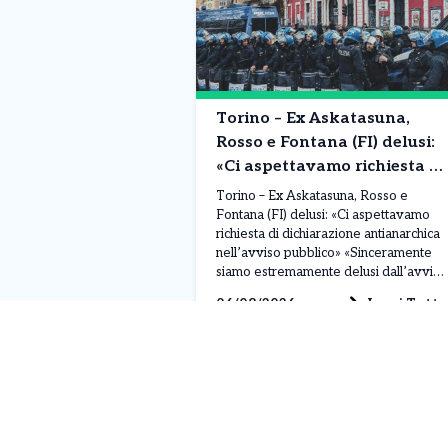
Torino – Ex Askatasuna,
Rosso e Fontana (FI) delusi:
«Ci aspettavamo richiesta di
dichiarazione antianarchica
Torino – Ex Askatasuna, Rosso e
nell’avviso pubblico»
Fontana (FI) delusi: «Ci aspettavamo
richiesta di dichiarazione antianarchica
nell’avviso pubblico» «Sinceramente
siamo estremamente delusi dall’avviso
pubblico pubblicato dal Comune di
Leggi Tutto
06/08/2026
Torino per la raccolta di manifestazioni
d’interesse per l’immobile che
ospitava Askatasuna. Ci aspettavamo
che, sull’esempio del Comune di Rivoli
per le richieste di occupazione
temporanea del […]