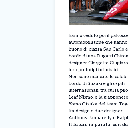
hanno ceduto poi il palcoscen
automobilistiche che hanno sf
buono di piazza San Carlo 
bordo di una Bugatti Chiron 
designer Giorgetto Giugiaro
loro prototipi futuristici
Non sono mancate le celebri
bordo di Suzuki e gli ospiti
internazionali, tra cui la pi
Leaf Nismo, e la giappones
Yomo Otsuka del team Toyo
Italdesign e due designer
Anthony Jannarelly e Ralp
Il futuro in parata, con d