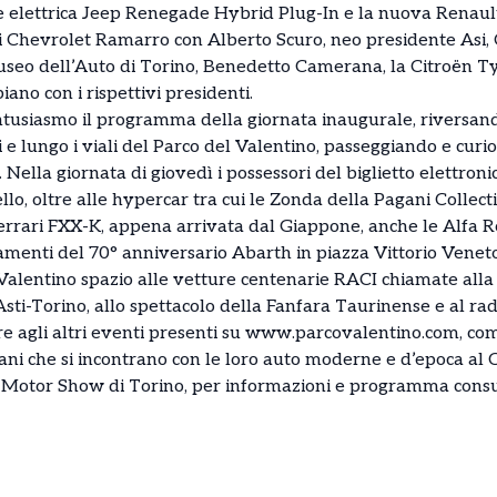
ne elettrica Jeep Renegade Hybrid Plug-In e la nuova Renault
 di Chevrolet Ramarro con Alberto Scuro, neo presidente Asi, C
useo dell’Auto di Torino, Benedetto Camerana, la Citroën T
ano con i rispettivi presidenti.
entusiasmo il programma della giornata inaugurale, riversand
 e lungo i viali del Parco del Valentino, passeggiando e curio
 Nella giornata di giovedì i possessori del biglietto elettron
llo, oltre alle hypercar tra cui le Zonda della Pagani Collecti
 Ferrari FXX-K, appena arrivata dal Giappone, anche le Alfa
giamenti del 70° anniversario Abarth in piazza Vittorio Venet
Valentino spazio alle vetture centenarie RACI chiamate alla
sti-Torino, allo spettacolo della Fanfara Taurinense e al ra
tre agli altri eventi presenti su www.parcovalentino.com, com
liani che si incontrano con le loro auto moderne e d’epoca al C
l Motor Show di Torino, per informazioni e programma consu