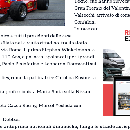
Tecno, che hanno rievocat
Gran Premio del Valentino
Valsecchi, arrivato di cor
Confaloni.
Le race car
ico a tutti i presidenti delle case
ilato nel circuito cittadino, tra il salotto
e via Roma. Il primo Stephan Winkelmann, a
110 Ans, e poi occhi spalancati per i grandi
, Paolo Pininfarina e Leonardo Fioravanti sui
ties, come la pattinatrice Carolina Kostner a
lota professionista Marta Suria sulla Nissan
e
ta Gazoo Racing, Marcel Yoshida con
h Debbas.
ue anteprime nazionali dinamiche, lungo le strade assiep