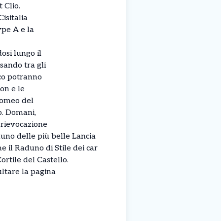
 Clio.
isitalia
ype A e la
osi lungo il
sando tra gli
ico potranno
on e le
 Romeo del
o. Domani,
 rievocazione
duno delle più belle Lancia
e il Raduno di Stile dei car
ortile del Castello.
ltare la pagina