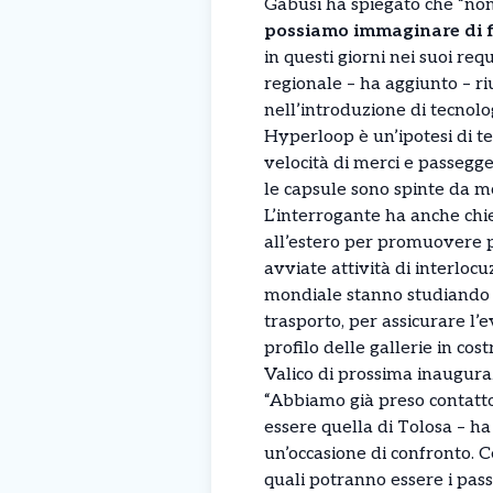
Gabusi ha spiegato che “non
possiamo immaginare di fi
in questi giorni nei suoi r
regionale – ha aggiunto – ri
nell’introduzione di tecnolo
Hyperloop è un’ipotesi di te
velocità di merci e passegger
le capsule sono spinte da mo
L’interrogante ha anche chi
all’estero per promuovere p
avviate attività di interlocu
mondiale stanno studiando 
trasporto, per assicurare l’
profilo delle gallerie in cos
Valico di prossima inaugura
“Abbiamo già preso contatto
essere quella di Tolosa – ha
un’occasione di confronto. Ce
quali potranno essere i pass