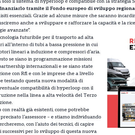
 solo il sistema di hyperloop è compatibile con la strategia 
nanziarlo tramite il Fondo europeo di sviluppo regional
equisiti essenziali. Grazie ad alcune misure che saranno inc
usciremo anche a sviluppare e rafforzare la capacità e la ric
gie avanzate”.
cnologia futuribile per il trasporto ad alta
i all’interno di tubi a bassa pressione in cui
tori lineari a induzione e compressori d’aria.
esto se siano in programmazione missioni
artnership internazionali e se siano state
zione con Rfi e con le imprese che a livello
e testando questa nuova modalità di
eventuale compatibilità di hyperloop con il
truzione nella linea a alta velocità del Terzo
zione.
 con realtà già esistenti, come potrebbe
 precisato l’assessore – e stiamo individuando
rcheremo, con l’aiuto dei tecnici, di capire
i successivi per lo sviluppo di questa nuova