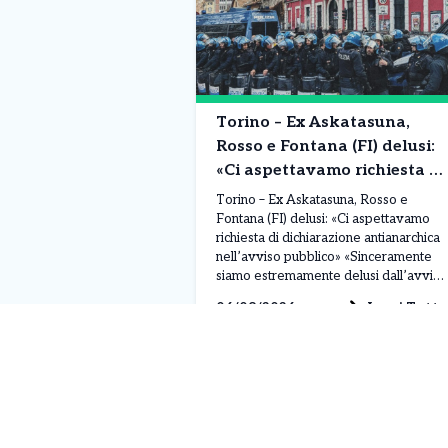
Torino – Ex Askatasuna,
Rosso e Fontana (FI) delusi:
«Ci aspettavamo richiesta di
dichiarazione antianarchica
Torino – Ex Askatasuna, Rosso e
nell’avviso pubblico»
Fontana (FI) delusi: «Ci aspettavamo
richiesta di dichiarazione antianarchica
nell’avviso pubblico» «Sinceramente
siamo estremamente delusi dall’avviso
pubblico pubblicato dal Comune di
Leggi Tutto
06/08/2026
Torino per la raccolta di manifestazioni
d’interesse per l’immobile che
ospitava Askatasuna. Ci aspettavamo
che, sull’esempio del Comune di Rivoli
per le richieste di occupazione
temporanea del […]