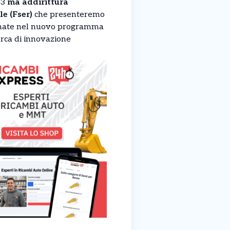
S3
ma addirittura
e (Fser)
che presenteremo
ardinate nel nuovo programma
erca di innovazione