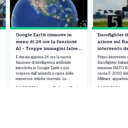
Google Earth rimuove in
Eurofighter it
meno di 24 ore la funzione
azione sul Ba
AI – Troppe immagini false
intervento d
di disastri e incidenti
NATO
È durata appena 24 ore la nuova
Primo intervento 
funzione di intelligenza artificiale
Eurofighter italian
introdotta in Google Earth e poi
missione NATO Bal
sospesa dall’azienda a causa delle
caccia F-2000 del
numerose critiche ricevute. Lo
Militare, apparten
strumento permetteva agli utenti di
Air “Baltic Thunder
Leggi Tutto
06/08/2026
06/08/2026
creare immagini generate dall’IA e
dalla base di Šiauli
inserirle direttamente nelle mappe
l’ordine ricevuto
satellitari della piattaforma. La
Operations Centr
possibilità di modificare scenari reali ha
NATO di Uedem, i
però sollevato immediatamente
monitorare due vel
preoccupazioni per […]