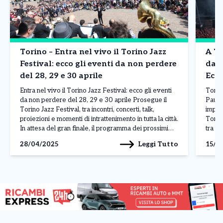
Torino – Entra nel vivo il Torino Jazz
A To
Festival: ecco gli eventi da non perdere
dai 
del 28, 29 e 30 aprile
Ecco
Entra nel vivo il Torino Jazz Festival: ecco gli eventi
Torin
da non perdere del 28, 29 e 30 aprile Prosegue il
Pausi
Torino Jazz Festival, tra incontri, concerti, talk,
imper
proiezioni e momenti di intrattenimento in tutta la città.
Torino
In attesa del gran finale, il programma dei prossimi
tra te
giorni vedrà sui palcoscenici di Torino produzioni
scena 
Leggi Tutto
28/04/2025
15/1
originali, ospiti […]
regal
sonor