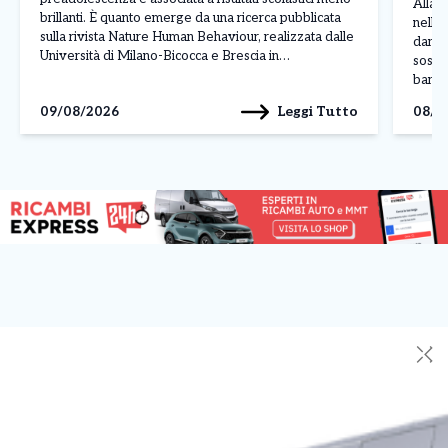
Allarm
brillanti. È quanto emerge da una ricerca pubblicata
nelle 
sulla rivista Nature Human Behaviour, realizzata dalle
danni 
Università di Milano-Bicocca e Brescia in
sospet
collaborazione con il Centro Studi Socialis e
banda 
l’associazione Sloworking. Lo studio ha coinvolto
luglio
Leggi Tutto
09/08/2026
08/0
5.227 studenti italiani, analizzando il […]
della 
✕