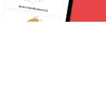
Seguici su:
Torino News 24
Lavora con noi
Chi Siamo