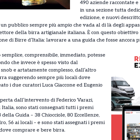
490 aziende raccontate e 2
in una sezione tutta dedic
edizione, e nuovi descritto
 un pubblico sempre più ampio che vada al di là degli appas
 settore della birra artigianale italiana. È con questo obiettiv
one di Birre d’Italia: lavorare a una guida che fosse ancora pi
semplice, comprensibile, immediato, potesse
ndo che invece è spesso visto dal
snob e artatamente complesso, dall’altro
birra suggerendo sempre più locali dove
eato i due curatori Luca Giaccone ed Eugenio
perta dall’intervento di Federico Varazi,
talia, sono stati consegnati tutti i premi
 della Guida – 38 Chiocciole, 80 Eccellenze,
ro, 56 ai locali – e sono stati assegnati i premi
ali dove comprare e bere birra.