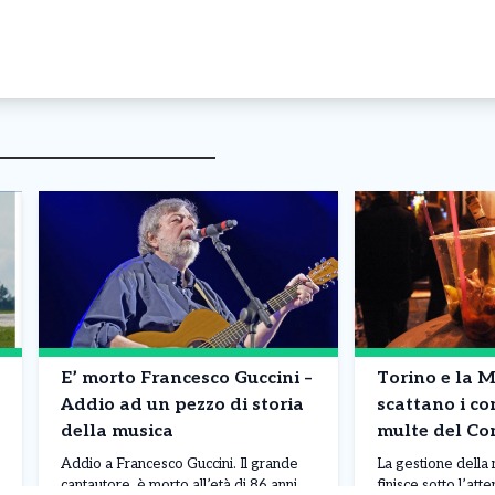
E’ morto Francesco Guccini –
Torino e la 
Addio ad un pezzo di storia
scattano i con
della musica
multe del Co
dei conti veri
Addio a Francesco Guccini. Il grande
La gestione della
La situazion
cantautore è morto all’età di 86 anni
finisce sotto l’att