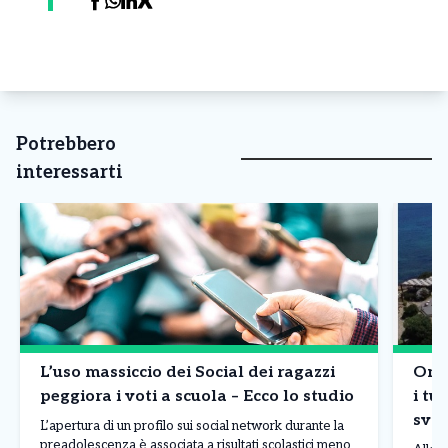
Potrebbero
interessarti
L’uso massiccio dei Social dei ragazzi
Onda
peggiora i voti a scuola – Ecco lo studio
i tur
sval
L’apertura di un profilo sui social network durante la
bor
preadolescenza è associata a risultati scolastici meno