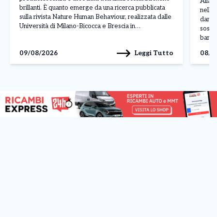
Allarm
brillanti. È quanto emerge da una ricerca pubblicata
nelle 
sulla rivista Nature Human Behaviour, realizzata dalle
danni 
Università di Milano-Bicocca e Brescia in
sospet
collaborazione con il Centro Studi Socialis e
banda 
l’associazione Sloworking. Lo studio ha coinvolto
luglio
Leggi Tutto
09/08/2026
08/0
5.227 studenti italiani, analizzando il […]
della 