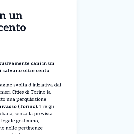
in un
 cento
busivamente cani in un
i salvano oltre cento
dagine svolta d’iniziativa dai
ieri Cities di Torino la
sto una perquisizione
ivasso (Torino)
. Tre gli
taliana, senza la prevista
 legale gestivano,
ne nelle pertinenze