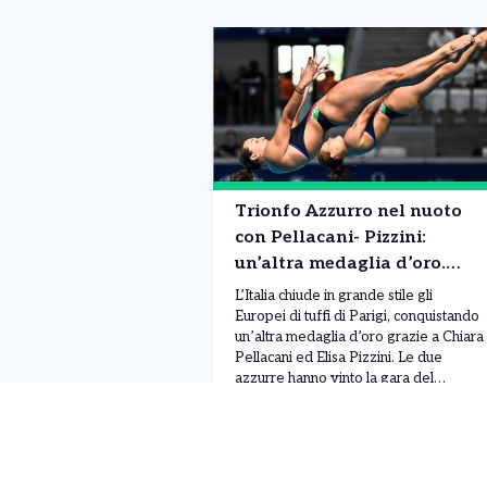
Trionfo Azzurro nel nuoto
con Pellacani- Pizzini:
un’altra medaglia d’oro.
Chiara è nella leggenda!
L’Italia chiude in grande stile gli
Europei di tuffi di Parigi, conquistando
un’altra medaglia d’oro grazie a Chiara
Pellacani ed Elisa Pizzini. Le due
azzurre hanno vinto la gara del
trampolino sincro dai 3 metri, ultima
Leggi Tutto
07/08/2026
prova della competizione, ottenendo
un totale di 308,07 punti. Alle loro
spalle si sono piazzate le ucraine
Ksenila Bochek […]