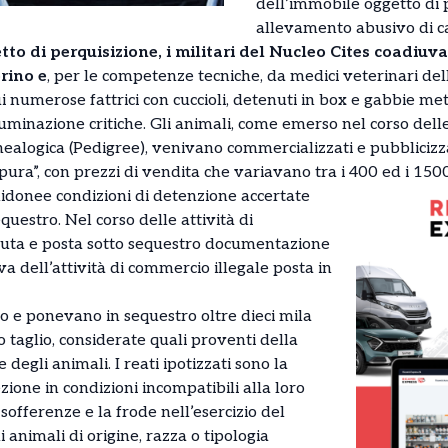
dell’immobile oggetto di 
allevamento abusivo di ca
etto di perquisizione, i militari del Nucleo Cites coadiuv
orino e
, per le competenze tecniche, da medici veterinari de
ui numerose fattrici con cuccioli, detenuti in box e gabbie met
lluminazione critiche. Gli animali, come emerso nel corso dell
nealogica (Pedigree), venivano commercializzati e pubblicizzati
ura”, con prezzi di vendita che variavano tra i 400 ed i 150
 inidonee condizioni di detenzione accertate
questro. Nel corso delle attività di
nuta e posta sotto sequestro documentazione
tiva dell’attività di commercio illegale posta in
no e ponevano in sequestro oltre dieci mila
 taglio, considerate quali proventi della
degli animali. I reati ipotizzati sono la
zione in condizioni incompatibili alla loro
sofferenze e la frode nell’esercizio del
 animali di origine, razza o tipologia