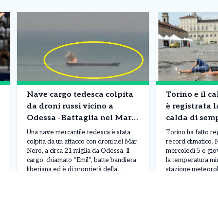
Nave cargo tedesca colpita
Torino e il ca
da droni russi vicino a
è registrata 
Odessa -Battaglia nel Mar
calda di semp
Nero
da record
Una nave mercantile tedesca è stata
Torino ha fatto r
colpita da un attacco con droni nel Mar
record climatico. N
Nero, a circa 21 miglia da Odessa. Il
mercoledì 5 e gio
cargo, chiamato “Emil”, batte bandiera
la temperatura min
liberiana ed è di proprietà della
stazione meteorol
compagnia tedesca Johann MK
Piemonte, situata i
Leggi Tutto
07/08/2026
07/08/2026
Blumenthal, con sede ad Amburgo.
Consolata, ha ragg
L’attacco ha provocato un incendio a
tratta del valore 
bordo e mandato fuori uso diversi
registrato nel ca
sistemi […]
dall’inizio delle ri