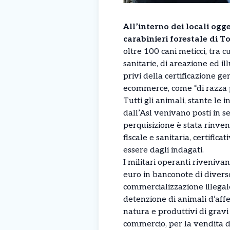
All’interno dei locali ogg
carabinieri forestale di T
oltre 100 cani meticci, tra c
sanitarie, di areazione ed i
privi della certificazione ge
ecommerce, come “di razza p
Tutti gli animali, stante le
dall’Asl venivano posti in se
perquisizione è stata rinve
fiscale e sanitaria, certifica
essere dagli indagati.
I militari operanti riveniva
euro in banconote di diverso
commercializzazione illegale 
detenzione di animali d’affe
natura e produttivi di gravi 
commercio, per la vendita di