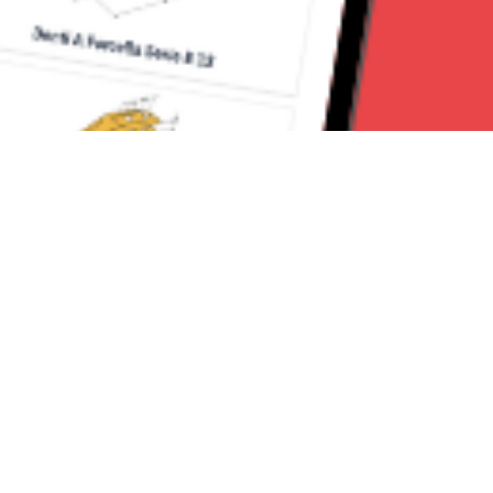
Seguici su:
Torino News 24
Lavora con noi