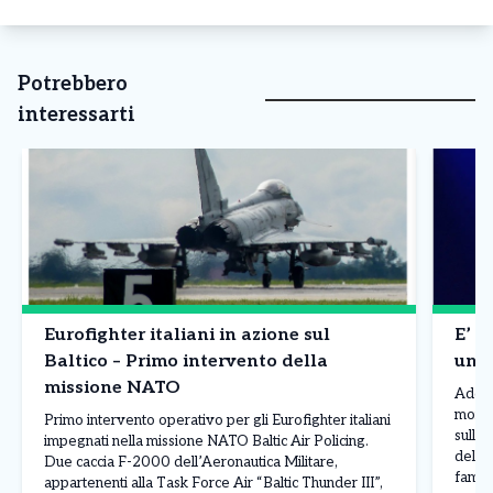
Potrebbero
interessarti
Eurofighter italiani in azione sul
E’ m
Baltico – Primo intervento della
un p
missione NATO
Addio
morto 
Primo intervento operativo per gli Eurofighter italiani
sull’A
impegnati nella missione NATO Baltic Air Policing.
della 
Due caccia F-2000 dell’Aeronautica Militare,
famili
appartenenti alla Task Force Air “Baltic Thunder III”,