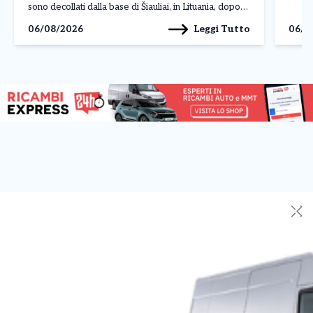
terran
sono decollati dalla base di Šiauliai, in Lituania, dopo
volon
l’ordine ricevuto dal Combined Air Operations Centre
Leggi Tutto
06/08/2026
06/0
di […]
(CAOC) della NATO di Uedem, in Germania, per
monitorare due velivoli militari […]
✕