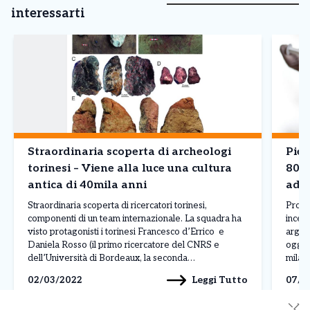
interessarti
Straordinaria scoperta di archeologi
Piem
torinesi – Viene alla luce una cultura
800
antica di 40mila anni
ader
10mi
Straordinaria scoperta di ricercatori torinesi,
Proge
situ
componenti di un team internazionale. La squadra ha
incent
visto protagonisti i torinesi Francesco d’Errico e
argome
Daniela Rosso (il primo ricercatore del CNRS e
oggi a
dell’Università di Bordeaux, la seconda
mila 
dell’Università di Valencia). Il team ha scoperto nel
aderit
Leggi Tutto
02/03/2022
07/0
nord della Cina un sito antico di 40.000 anni popolato
incen
da individui che usavani […]
✕