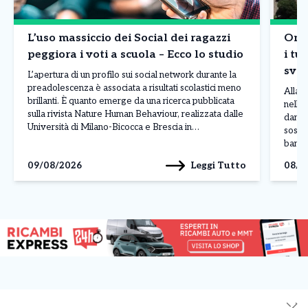
L’uso massiccio dei Social dei ragazzi
Onda
peggiora i voti a scuola – Ecco lo studio
i tur
sval
L’apertura di un profilo sui social network durante la
bor
preadolescenza è associata a risultati scolastici meno
Allarm
brillanti. È quanto emerge da una ricerca pubblicata
nelle 
sulla rivista Nature Human Behaviour, realizzata dalle
danni 
Università di Milano-Bicocca e Brescia in
sospet
collaborazione con il Centro Studi Socialis e
banda 
l’associazione Sloworking. Lo studio ha coinvolto
luglio
Leggi Tutto
09/08/2026
08/0
5.227 studenti italiani, analizzando il […]
della 