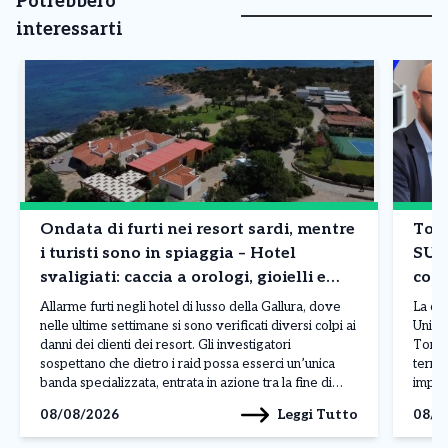
Potrebbero
interessarti
Ondata di furti nei resort sardi, mentre
Tori
i turisti sono in spiaggia – Hotel
SUA
svaligiati: caccia a orologi, gioielli e
comp
borse
Allarme furti negli hotel di lusso della Gallura, dove
La co
nelle ultime settimane si sono verificati diversi colpi ai
Unico 
danni dei clienti dei resort. Gli investigatori
Torin
sospettano che dietro i raid possa esserci un’unica
territ
banda specializzata, entrata in azione tra la fine di
impres
luglio e l’inizio di agosto nelle località più esclusive
centr
Leggi Tutto
08/08/2026
08/0
della costa sarda. L’ultimo […]
Paolo
(Sport