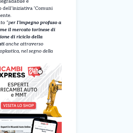
odegradabile e
 dell’iniziativa ‘Comuni
iente.
uto
“p
er l’impegno profuso a
me il mercato torinese di
one di riciclo della
uti
anche attraverso
ioplastica, nel segno della