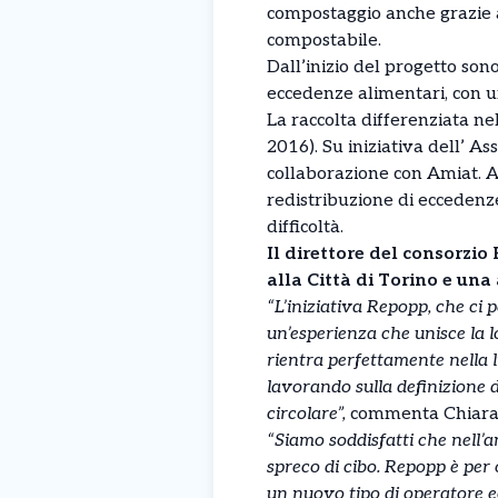
compostaggio anche grazie all
compostabile.
Dall’inizio del progetto son
eccedenze alimentari, con u
La raccolta differenziata n
2016). Su iniziativa dell’ As
collaborazione con Amiat. A
redistribuzione di eccedenze
difficoltà.
Il direttore del consorz
alla Città di Torino e una
“L’iniziativa Repopp, che ci
un’esperienza che unisce la lo
rientra perfettamente nella l
lavorando sulla definizione de
circolare”,
commenta Chiara Fo
“Siamo soddisfatti che nell’am
spreco di cibo. Repopp è per 
un nuovo tipo di operatore e