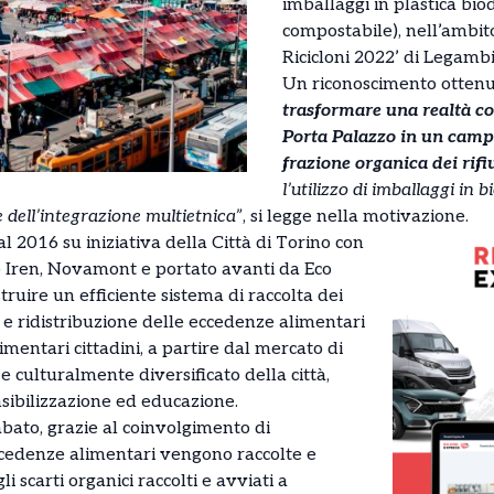
imballaggi in plastica bi
compostabile), nell’ambito
Ricicloni 2022’ di Legamb
Un riconoscimento otten
trasformare una realtà co
Porta Palazzo in un campi
frazione organica dei rifi
l’utilizzo di imballaggi in b
e dell’integrazione multietnica”
, si legge nella motivazione.
al 2016 su iniziativa della Città di Torino con
o Iren, Novamont e portato avanti da Eco
struire un efficiente sistema di raccolta dei
ro e ridistribuzione delle eccedenze alimentari
imentari cittadini, a partire dal mercato di
e culturalmente diversificato della città,
nsibilizzazione ed educazione.
abato, grazie al coinvolgimento di
eccedenze alimentari vengono raccolte e
li scarti organici raccolti e avviati a