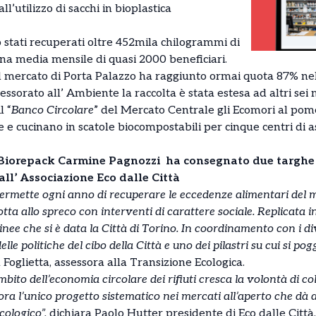
’utilizzo di sacchi in bioplastica
o stati recuperati oltre 452mila chilogrammi di
na media mensile di quasi 2000 beneficiari.
el mercato di Porta Palazzo ha raggiunto ormai quota 87% ne
sessorato all’ Ambiente la raccolta è stata estesa ad altri sei m
l “
Banco Circolare
” del Mercato Centrale gli Ecomori al pom
 e cucinano in scatole biocompostabili per cinque centri di 
io Biorepack Carmine Pagnozzi ha consegnato due targhe
 all’ Associazione Eco dalle Città
 permette ogni anno di recuperare le eccedenze alimentari del 
tta allo spreco con interventi di carattere sociale. Replicata in
inee che si è data la Città di Torino. In coordinamento con i di
lle politiche del cibo della Città e uno dei pilastri su cui si p
glietta, assessora alla Transizione Ecologica.
bito dell’economia circolare dei rifiuti cresca la volontà di col
ora l’unico progetto sistematico nei mercati all’aperto che dà
cologico”,
dichiara Paolo Hutter presidente di Eco dalle Città.