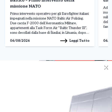
Baltico – Primo intervento della
un p
missione NATO
Addio
morto 
Primo intervento operativo per gli Eurofighter italiani
sull’A
impegnati nella missione NATO Baltic Air Policing.
della 
Due caccia F-2000 dell’Aeronautica Militare,
famili
appartenenti alla Task Force Air “Baltic Thunder III”,
terran
sono decollati dalla base di Šiauliai, in Lituania, dopo
volon
l’ordine ricevuto dal Combined Air Operations Centre
Leggi Tutto
06/08/2026
06/0
di […]
(CAOC) della NATO di Uedem, in Germania, per
monitorare due velivoli militari […]
✕