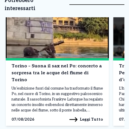
Potrebbero
interessarti
Torino – Suona il sax nel Po: concerto a
Trio
sorpresa tra le acque del fiume di
Pell
Torino
Un’esibizione fuori dal comune ha trasformato il fiume
L’Ital
Po, nel cuore di Torino, in un suggestivo palcoscenico
Parig
naturale. Il sassofonista Frankye Laforgue ha regalato
Chiara
un concerto insolito esibendosi direttamente immerso
hanno 
nelle acque del fiume, sotto il ponte Isabella,
ultim
offrendo ai presenti un momento capace di unire
di 308
Leggi Tutto
07/08/2026
07/0
musica e natura. Una performance unica A
ucrai
documentare la […]