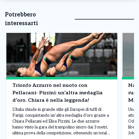
Potrebbero
interessarti
Trionfo Azzurro nel nuoto con
Nave
Pellacani- Pizzini: un’altra medaglia
russ
d’oro. Chiara è nella leggenda!
Mar
L’Italia chiude in grande stile gli Europei di tuffi di
Una n
Parigi, conquistando un’altra medaglia d’oro grazie a
attacc
Chiara Pellacani ed Elisa Pizzini. Le due azzurre
Odess
hanno vinto la gara del trampolino sincro dai 3 metri,
liber
ultima prova della competizione, ottenendo un totale
Johan
di 308,07 punti. Alle loro spalle si sono piazzate le
L’att