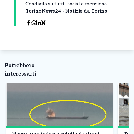
Condivilo su tutti i social e menziona
TorinoNews24 - Notizie da Torino
Potrebbero
interessarti
Nave cargo tedesca colpita da droni
Tori