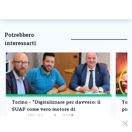
Potrebbero
interessarti
Torino – “Digitalizzare per davvero: il
Tori
SUAP come vero motore di
piro
competitività per la città”
Un nu
✕
riacc
La completa digitalizzazione del SUAP, lo Sportello
a Tori
Unico per le Attività Produttive, è considerata da API