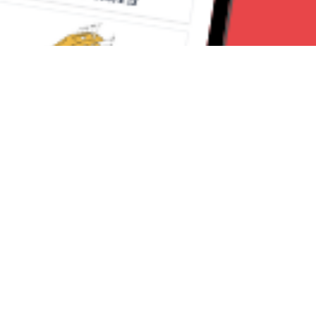
Seguici su:
Torino News 24
Lavora con noi
Chi Siamo
Contattaci