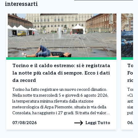
interessarti
Torino e il caldo estremo: si è registrata
Tori
la notte più calda di sempre. Ecco i dati
Font
da record
rich
anti
Torino ha fatto registrare un nuovo record climatico.
Torin
Nella notte tra mercoledì 5 e giovedì 6 agosto 2026,
«Ci a
la temperatura minima rilevata dalla stazione
antia
meteorologica di Arpa Piemonte, situata in via della
siamo
Consolata, ha raggiunto i 27 gradi. Si tratta del valore
pubbl
più elevato mai registrato nel capoluogo piemontese
manif
Leggi Tutto
07/08/2026
06/0
dall’inizio delle rilevazioni storiche, avviate nel […]
ospit
sull’e
occup