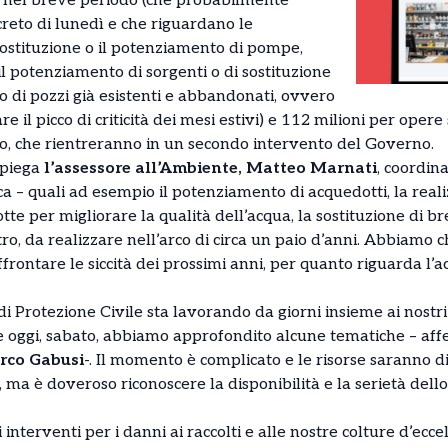
 nel breve periodo (che probabilmente
creto di lunedì e che riguardano le
 sostituzione o il potenziamento di pompe,
l potenziamento di sorgenti o di sostituzione
tino di pozzi già esistenti e abbandonati, ovvero
 il picco di criticità dei mesi estivi) e 112 milioni per opere
o, che rientreranno in un secondo intervento del Governo.
spiega
l’assessore all’Ambiente, Matteo Marnati
, coordina
a – quali ad esempio il potenziamento di acquedotti, la reali
e per migliorare la qualità dell’acqua, la sostituzione di brev
ro, da realizzare nell’arco di circa un paio d’anni. Abbiamo c
ffrontare le siccità dei prossimi anni, per quanto riguarda l’
i Protezione Civile sta lavorando da giorni insieme ai nostri t
he oggi, sabato, abbiamo approfondito alcune tematiche – af
arco Gabusi
-. Il momento è complicato e le risorse saranno d
a è doveroso riconoscere la disponibilità e la serietà dello
 interventi per i danni ai raccolti e alle nostre colture d’ecce