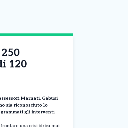
i 250
di 120
i assessori Marnati, Gabusi
o sia riconosciuto lo
grammati gli interventi
ffrontare una crisi idrica mai