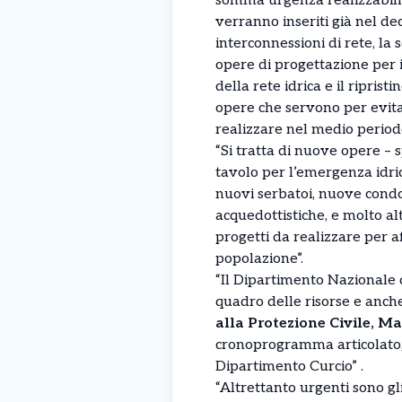
somma urgenza realizzabili
verranno inseriti già nel de
interconnessioni di rete, la
opere di progettazione per i
della rete idrica e il ripris
opere che servono per evitare
realizzare nel medio period
“Si tratta di nuove opere – 
tavolo per l’emergenza idric
nuovi serbatoi, nuove condott
acquedottistiche, e molto alt
progetti da realizzare per a
popolazione”.
“Il Dipartimento Nazionale d
quadro delle risorse e anc
alla Protezione Civile, M
cronoprogramma articolato, m
Dipartimento Curcio” .
“Altrettanto urgenti sono gli