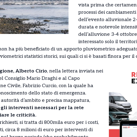
vista prima che certament
processi dei cambiamenti 
dell’evento alluvionale 2
durata e notevole intensi
dell’alluvione 3-4 ottobr
interessato solo il territo
non ha più beneficiato di un apporto pluviometrico adeguato 
iometrici statistici storici, sui quali ci si è basati finora per i
gione, Alberto Cirio
, nella lettera inviata nei
del Consiglio Mario Draghi e al Capo
e Civile, Fabrizio Curcio, con la quale ha
iconoscimento dello stato di emergenza.
e autorità d’ambito e precisa mappatura,
gli interventi necessari per la rete
re le criticità.
chiesti, si tratta di 800mila euro per i costi,
i, circa 8 milioni di euro per interventi di