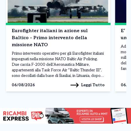
Eurofighter italiani in azione sul
E’ m
Baltico – Primo intervento della
un p
missione NATO
Addio
morto 
Primo intervento operativo per gli Eurofighter italiani
sull’A
impegnati nella missione NATO Baltic Air Policing.
della 
Due caccia F-2000 dell’Aeronautica Militare,
famili
appartenenti alla Task Force Air “Baltic Thunder III”,
terran
sono decollati dalla base di Šiauliai, in Lituania, dopo
volon
l’ordine ricevuto dal Combined Air Operations Centre
Leggi Tutto
06/08/2026
06/0
di […]
(CAOC) della NATO di Uedem, in Germania, per
monitorare due velivoli militari […]