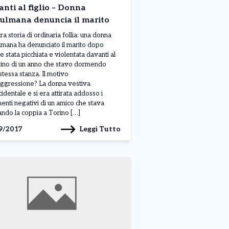
nti al figlio – Donna
ulmana denuncia il marito
ra storia di ordinaria follia: una donna
mana ha denunciato il marito dopo
e stata picchiata e violentata davanti al
no di un anno che stavo dormendo
 stessa stanza. Il motivo
aggressione? La donna vestiva
cidentale e si era attirata addosso i
nti negativi di un amico che stava
ando la coppia a Torino […]
Leggi Tutto
9/2017