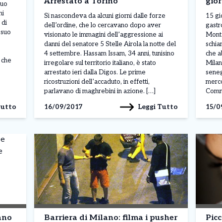
Arrestato a Torino
gior
suo
ni
Si nascondeva da alcuni giorni dalle forze
15 gi
 di
dell’ordine, che lo cercavano dopo aver
gastr
l suo
visionato le immagini dell’aggressione ai
Monta
danni del senatore 5 Stelle Airola la notte del
schia
4 settembre. Hassam Issam, 34 anni, tunisino
che a
 che
irregolare sul territorio italiano, è stato
Milan
arrestato ieri dalla Digos. Le prime
seneg
ricostruzioni dell’accaduto, in effetti,
merco
parlavano di maghrebini in azione. […]
Commi
Tutto
Leggi Tutto
16/09/2017
15/0
ano
Barriera di Milano: filma i pusher
Picc