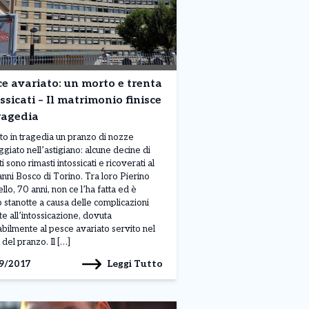
e avariato: un morto e trenta
ssicati – Il matrimonio finisce
ragedia
nito in tragedia un pranzo di nozze
ggiato nell’astigiano: alcune decine di
ti sono rimasti intossicati e ricoverati al
nni Bosco di Torino. Tra loro Pierino
llo, 70 anni, non ce l’ha fatta ed è
 stanotte a causa delle complicazioni
te all’intossicazione, dovuta
bilmente al pesce avariato servito nel
 del pranzo. Il […]
Leggi Tutto
9/2017