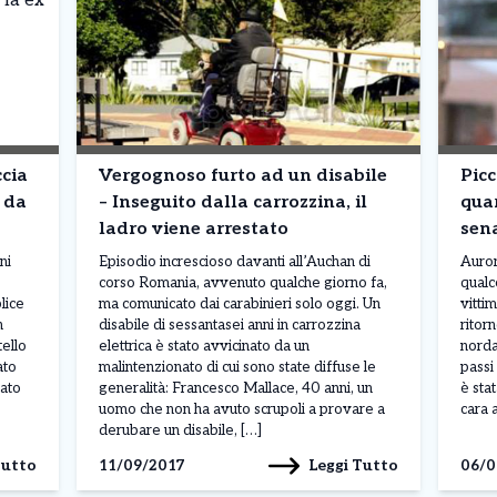
cia
Vergognoso furto ad un disabile
Picc
e da
– Inseguito dalla carrozzina, il
quar
ladro viene arrestato
sena
ni
Episodio increscioso davanti all’Auchan di
Auror
corso Romania, avvenuto qualche giorno fa,
qualc
lice
ma comunicato dai carabinieri solo oggi. Un
vitti
n
disabile di sessantasei anni in carrozzina
ritor
tello
elettrica è stato avvicinato da un
nordaf
ato
malintenzionato di cui sono state diffuse le
passi
rato
generalità: Francesco Mallace, 40 anni, un
è sta
uomo che non ha avuto scrupoli a provare a
cara 
derubare un disabile, […]
Tutto
Leggi Tutto
11/09/2017
06/0