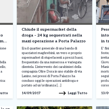
Chiude il supermarket della
Pesc
to
droga – 24 kg sequestrati nella
into
amo
maxi operazione a Porta Palazzo
in t
zione
Era il quartier generale di una banda di
E’ fi
spacciatori maghrebinii, un vero e proprio
feste
supermarket di stupefacenti a prezzi bassi,
invita
della
frequentato da una numerosa e variegata
Giova
ello,
clientela. L’intervento dei carabinieri della
Manie
 a
compagnia Oltre Dora in uno stabile di via
morto
Lanino, nei pressi di Porta Palazzo ha
segui
rica:
concluso oggi le operazioni antidroga e
proba
portato ad un’ordinanza […]
corso
Tutto
Leggi Tutto
14/09/2017
13/0