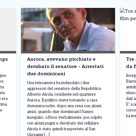
Inps
Aurora, avevano picchiato e
Tre 
derubato il senatore – Arrestati
da f
due dominicani
ugno
Inseg
are
Barri
Una telecamera ha inchiodato i due
tta
antid
aggressori del senatore della Repubblica
sta
eluso 
Alberto Airola, residente nel quartiere
i era
dati a
Aurora. Il politico stava tornando a casa
rima
E’ sc
domenica notte, dopo una cena con alcuni
he
corso
amici, quando due dominicani l’hanno
ha in
inseguito, offeso verbalmente, poi colpito
con alcuni pugni e derubato del cellulare.
Airola è stato quindi trasportato al San
Giovanni […]