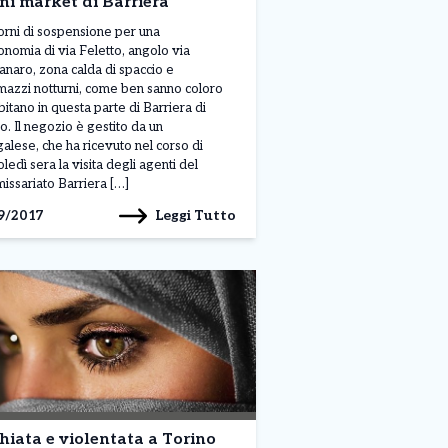
ni market di Barriera
orni di sospensione per una
onomia di via Feletto, angolo via
naro, zona calda di spaccio e
mazzi notturni, come ben sanno coloro
bitano in questa parte di Barriera di
o. Il negozio è gestito da un
alese, che ha ricevuto nel corso di
ledì sera la visita degli agenti del
ssariato Barriera […]
Leggi Tutto
9/2017
hiata e violentata a Torino