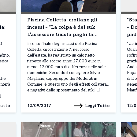
Piscina Colletta, crollano gli
“Sta
ia:
incassi – “La colpa è del suk.
– Do
L’assessore Giusta paghi la
pad
differenza”
00
Il conto finale degli incassi della Piscina
“Uscir
Colletta, circoscrizione 7, nel corso
Quand
ndino,
dell’estate, ha registrato un calo netto
soffro
erica
rispetto allo scorso anno: 27.000 euro in
grazia
meno, 12.000 euro di differenza nelle sole
Andia
domeniche. Secondo il consigliere Silvio
Papa 
 che
Magliano, capogruppo dei Moderati in
di Do
enterà
Comune, è questo uno degli effetti collaterali
gener
e negativi dello spostamento del suk […]
Manfr
]
Tutto
Leggi Tutto
12/09/2017
12/0