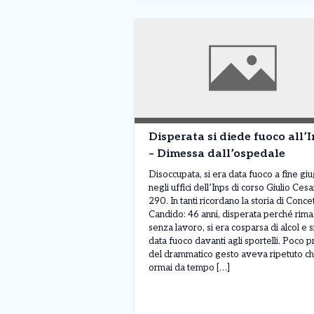
Disperata si diede fuoco all’
– Dimessa dall’ospedale
Disoccupata, si era data fuoco a fine gi
negli uffici dell’Inps di corso Giulio Ces
290. In tanti ricordano la storia di Conce
Candido: 46 anni, disperata perché rima
senza lavoro, si era cosparsa di alcol e s
data fuoco davanti agli sportelli. Poco p
del drammatico gesto aveva ripetuto c
ormai da tempo […]