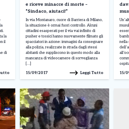
e riceve minacce di morte –
dava
“Sindaco, aiutaci!”
mus
e
In via Montanaro, cuore di Barriera di Milano,
Un’alt
la
la situazione è ormai fuori controllo. Alcuni
musul
ti.
cittadini esasperati per il via vai infinito di
esser
ta la
pusher e tossici hanno nuovamente filmato gli
bambi
n il
spacciatori in azione: immagini da consegnare
nella
alla polizia, realizzate in strada dagli stessi
dell’
e di
abitanti che suppliscono in questo modo alla
all’oc
mancanza di videocamere di sorveglianza
comme
[…]
ospit
Tutto
Leggi Tutto
15/09/2017
15/0