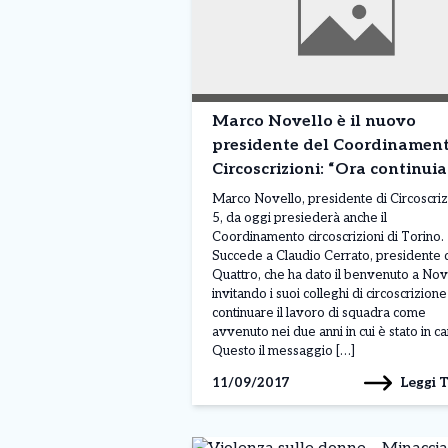
Marco Novello è il nuovo
presidente del Coordinamen
Circoscrizioni: “Ora continui
a fare squadra”
Marco Novello, presidente di Circoscri
5, da oggi presiederà anche il
Coordinamento circoscrizioni di Torino.
Succede a Claudio Cerrato, presidente 
Quattro, che ha dato il benvenuto a Nov
invitando i suoi colleghi di circoscrizione
continuare il lavoro di squadra come
avvenuto nei due anni in cui è stato in ca
Questo il messaggio […]
Leggi 
11/09/2017