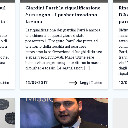
sul
Giardini Parri: la riqualificazione
Rina
d
è un sogno – I pusher invadono
D’Az
dia
la zona
parc
n
La riqualificazione dei giardini Parri è ancora
Ridim
iato
una chimera. In questi giorni è stato
manca
o di
presentato il “Progetto Parri” che punta ad
saran
cura
un ritorno della legalità nel quartiere,
contr
attraverso la realizzazione di luoghi di ritrovo
Parri
o nel
e spazi verdi rinnovati. Ma le ultime sere
fra v
una
hanno visto un preoccupante ritorno in massa
via i
di pusher e tossici. Le segnalazioni […]
dagli
riqua
Tutto
Leggi Tutto
13/09/2017
12/0