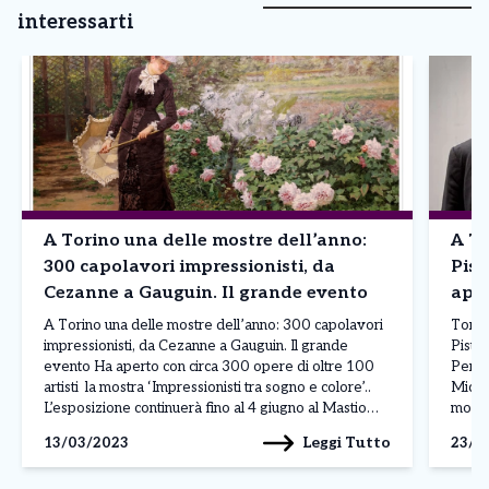
interessarti
A Torino una delle mostre dell’anno:
A To
300 capolavori impressionisti, da
Pist
Cezanne a Gauguin. Il grande evento
app
A Torino una delle mostre dell’anno: 300 capolavori
Torin
impressionisti, da Cezanne a Gauguin. Il grande
Pistol
evento Ha aperto con circa 300 opere di oltre 100
Per c
artisti la mostra ‘Impressionisti tra sogno e colore’..
Miche
L’esposizione continuerà fino al 4 giugno al Mastio
mostra
della Cittadella-Museo Nazionale di Artiglieria gestito
appun
Leggi Tutto
13/03/2023
23/1
da Difesa Servizi. Al vernissage era presente il […]
si sv
presso