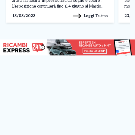
artisti la mostra ‘Impressionisti tra sogno e colore’..
Miche
L’esposizione continuerà fino al 4 giugno al Mastio
mostra
della Cittadella-Museo Nazionale di Artiglieria gestito
appun
Leggi Tutto
13/03/2023
23/1
da Difesa Servizi. Al vernissage era presente il […]
si sv
presso