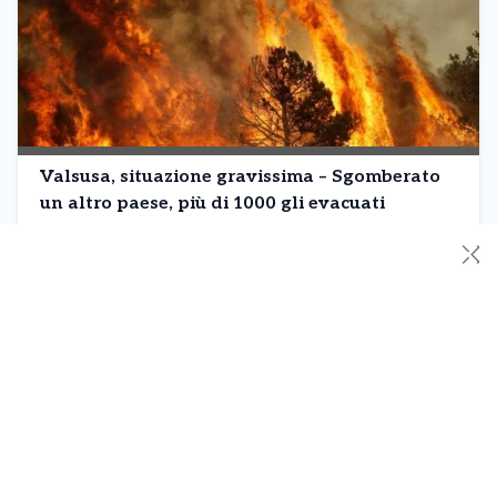
Valsusa, situazione gravissima – Sgomberato
un altro paese, più di 1000 gli evacuati
La situazione incendi in Valsusa è ormai gravissima. Le fiamme
✕
hanno raggiunto i 70 metri di altezza a Novalesa e un altro
Comune, Mompantero è stato totalmente sgomberato perché i
roghi stanno arrivando alle case. Chiusa l’autostrada del Fejus
tra Oulx e Chianocco ed evacuati i quasi 200 ospiti di una casa
di riposo di […]
Leggi Tutto
29/10/2017