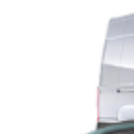
Aurora, follia nella notte – Clochard bruciato
ai Giardini Madre Teresa
E’ stato aggredito e poi dato alle fiamme un clochard rumeno
di 60 anni, frequentatore dei Giardini Madre Teresa, luogo già
molto noto per vicende di spaccio e criminalità Ignote ancora le
cause che hanno portaatto al folle gesto, avvenuto questa notte
nel quartiere Aurora. L’uomo è stato trasportato all’ospedale
San Giovanni Bosco dal 118, […]
Leggi Tutto
29/10/2017