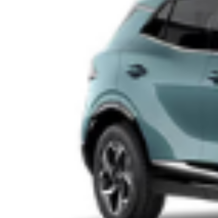
Tenta il furto in via Livorno, distruggendo le
confezioni antitaccheggio – Diciottenne
arrestato
Un diciottenne italiano è stato arrestato oggi dalle forze
dell’ordine per essersi impossessato senza permesso di
numerosi oggetti, danneggiando tra l’altro le confezioni
antitaccheggio in un supermercato di via Livorno. Insieme al
giovane era presente anche una ragazza minorenne, che è
stata denunciata. Il valore della merce rubata è stato stimato in
320 euro […]
Leggi Tutto
28/10/2017