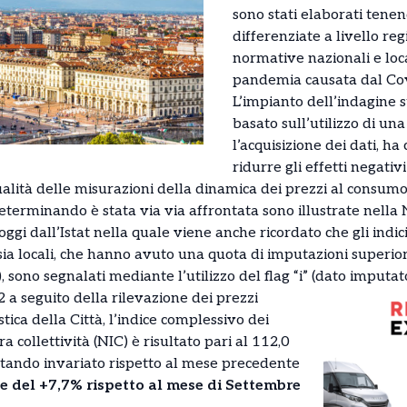
sono stati elaborati tenen
differenziate a livello reg
normative nazionali e loca
pandemia causata dal Co
L’impianto dell’indagine s
basato sull’utilizzo di una
l’acquisizione dei dati, ha
ridurre gli effetti negati
alità delle misurazioni della dinamica dei prezzi al consumo.
determinando è stata via via affrontata sono illustrate nella
i dall’Istat nella quale viene anche ricordato che gli indici a
sia locali, che hanno avuto una quota di imputazioni superior
 sono segnalati mediante l’utilizzo del flag “i” (dato imputato
a seguito della rilevazione dei prezzi
stica della Città, l’indice complessivo dei
a collettività (NIC) è risultato pari al 112,0
tando invariato rispetto al mese precedente
 del +7,7% rispetto al mese di Settembre