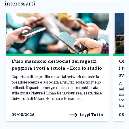
interessarti
L’uso massiccio dei Social dei ragazzi
Onda
peggiora i voti a scuola – Ecco lo studio
i tur
sval
L’apertura di un profilo sui social network durante la
bor
preadolescenza è associata a risultati scolastici meno
Allarm
brillanti. È quanto emerge da una ricerca pubblicata
nelle 
sulla rivista Nature Human Behaviour, realizzata dalle
danni 
Università di Milano-Bicocca e Brescia in
sospet
collaborazione con il Centro Studi Socialis e
banda 
l’associazione Sloworking. Lo studio ha coinvolto
luglio
Leggi Tutto
09/08/2026
08/0
5.227 studenti italiani, analizzando il […]
della 