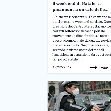
il week end di Natale, si
preannuncia un calo delle
temperature
C’è ancora incertezza sull’evoluzione 
per il prossimo weekend natalizio. Ques
previsioni del Centro Meteo Italiano: Le
correnti settentrionali hanno portato
nuovamente un clima freddo sul nostro
paese accompagnato da qualche nevica
fino a bassa quota. Nei prossimi giorni,
secondo le ultime uscite dei modelli,
l’anticiclone in espansione da ovest por
tempo più stabile […]
Leggi 
19/12/2017