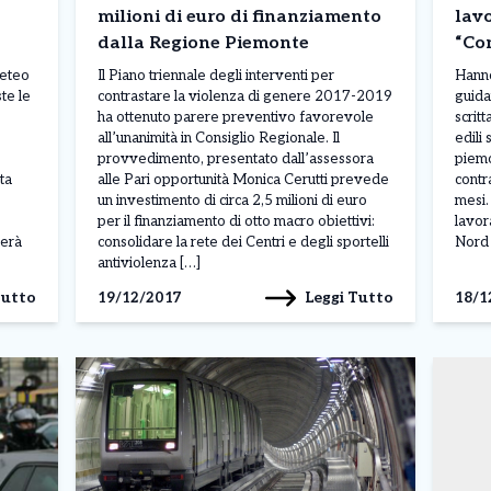
milioni di euro di finanziamento
lavo
dalla Regione Piemonte
“Con
meteo
Il Piano triennale degli interventi per
Hanno
te le
contrastare la violenza di genere 2017-2019
guida
ha ottenuto parere preventivo favorevole
scritt
all’unanimità in Consiglio Regionale. Il
edili
provvedimento, presentato dall’assessora
piemo
ta
alle Pari opportunità Monica Cerutti prevede
contr
un investimento di circa 2,5 milioni di euro
mesi.
per il finanziamento di otto macro obiettivi:
lavor
terà
consolidare la rete dei Centri e degli sportelli
Nord 
antiviolenza […]
Tutto
Leggi Tutto
19/12/2017
18/1