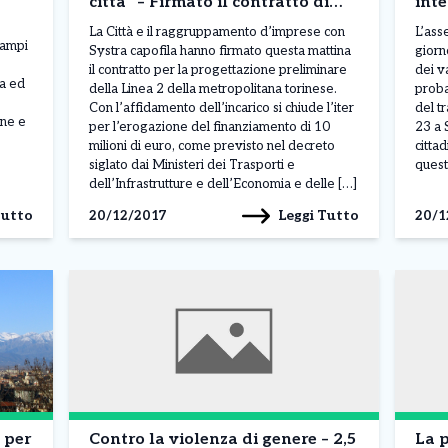
città” – Firmato il contratto di
inte
progettazione preliminare
La Città e il raggruppamento d’imprese con
L’ass
 ampi
Systra capofila hanno firmato questa mattina
giorn
il contratto per la progettazione preliminare
dei va
ia ed
della Linea 2 della metropolitana torinese.
proba
Con l’affidamento dell’incarico si chiude l’iter
del t
ine e
per l’erogazione del finanziamento di 10
23 a S
milioni di euro, come previsto nel decreto
cittad
siglato dai Ministeri dei Trasporti e
quest
dell’Infrastrutture e dell’Economia e delle […]
Tutto
Leggi Tutto
20/12/2017
20/1
Contro la violenza di genere – 2,5
La p