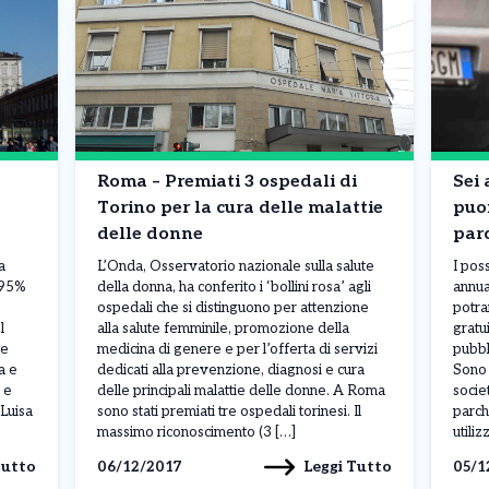
Roma – Premiati 3 ospedali di
Sei 
Torino per la cura delle malattie
puoi
delle donne
par
a
L’Onda, Osservatorio nazionale sulla salute
I pos
l 95%
della donna, ha conferito i ‘bollini rosa’ agli
annua
ospedali che si distinguono per attenzione
potra
l
alla salute femminile, promozione della
gratu
he
medicina di genere e per l’offerta di servizi
pubbl
a e
dedicati alla prevenzione, diagnosi e cura
Sono 6
 e
delle principali malattie delle donne. A Roma
socie
 Luisa
sono stati premiati tre ospedali torinesi. Il
parch
massimo riconoscimento (3 […]
utili
Tutto
Leggi Tutto
06/12/2017
05/1