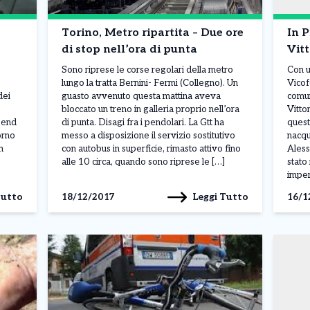
Torino, Metro ripartita – Due ore
In P
di stop nell’ora di punta
Vitt
Sono riprese le corse regolari della metro
Con un
lungo la tratta Bernini- Fermi (Collegno). Un
Vicof
dei
guasto avvenuto questa mattina aveva
comun
bloccato un treno in galleria proprio nell’ora
Vitto
 end
di punta. Disagi fra i pendolari. La Gtt ha
quest
orno
messo a disposizione il servizio sostitutivo
nacqu
n
con autobus in superficie, rimasto attivo fino
Aless
alle 10 circa, quando sono riprese le […]
stato
imper
Tutto
Leggi Tutto
18/12/2017
16/1