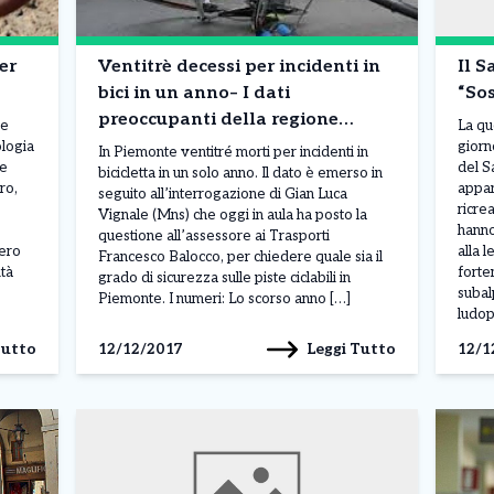
er
Ventitrè decessi per incidenti in
Il S
bici in un anno– I dati
“Sos
preoccupanti della regione
se
La qu
Piemonte
ologia
giorn
In Piemonte ventitré morti per incidenti in
re
del S
bicicletta in un solo anno. Il dato è emerso in
ro,
appar
seguito all’interrogazione di Gian Luca
ricre
Vignale (Mns) che oggi in aula ha posto la
hanno
questione all’assessore ai Trasporti
tero
alla 
Francesco Balocco, per chiedere quale sia il
ità
forte
grado di sicurezza sulle piste ciclabili in
subal
Piemonte. I numeri: Lo scorso anno […]
ludop
Tutto
Leggi Tutto
12/12/2017
12/1