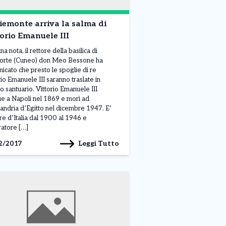
iemonte arriva la salma di
orio Emanuele III
a nota, il rettore della basilica di
orte (Cuneo) don Meo Bessone ha
icato che presto le spoglie di re
rio Emanuele III saranno traslate in
o santuario. Vittorio Emanuele III
e a Napoli nel 1869 e morì ad
andria d’Egitto nel dicembre 1947. E’
 re d’Italia dal 1900 al 1946 e
atore […]
Leggi Tutto
2/2017