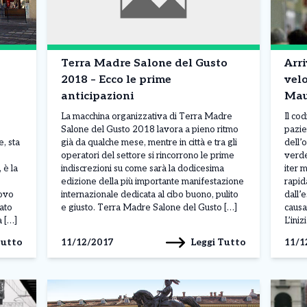
Terra Madre Salone del Gusto
Arri
2018 – Ecco le prime
velo
anticipazioni
Mau
La macchina organizzativa di Terra Madre
Il co
Salone del Gusto 2018 lavora a pieno ritmo
pazie
, sta
già da qualche mese, mentre in città e tra gli
dell’
operatori del settore si rincorrono le prime
verde
 è la
indiscrezioni su come sarà la dodicesima
iter 
edizione della più importante manifestazione
rapid
uovo
internazionale dedicata al cibo buono, pulito
dall’
ato
e giusto. Terra Madre Salone del Gusto […]
causa
a […]
L’iniz
Tutto
Leggi Tutto
11/12/2017
11/1