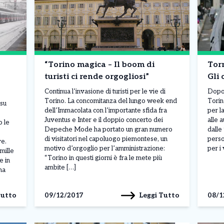
“Torino magica – Il boom di
Torn
turisti ci rende orgogliosi”
Gli 
Continua l’invasione di turisti per le vie di
Dopo 
Torino. La concomitanza del lungo week end
Torin
 su
dell’Immacolata con l’importante sfida fra
per l
Juventus e Inter e il doppio concerto dei
alle 
o le
Depeche Mode ha portato un gran numero
dalle 
di visitatori nel capoluogo piemontese, un
perso
ve.
motivo d’orgoglio per l’amministrazione:
per i 
mille
“Torino in questi giorni è fra le mete più
e in
ambite […]
na
Tutto
Leggi Tutto
09/12/2017
08/1